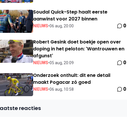
Soudal Quick-Step haalt eerste
aanwinst voor 2027 binnen
0
NIEUWS
•
06 aug, 20:00
Robert Gesink doet boekje open over
doping in het peloton: 'Wantrouwen en
afgunst'
0
NIEUWS
•
05 aug, 20:09
Onderzoek onthult: dit ene detail
maakt Pogacar zó goed
0
NIEUWS
•
06 aug, 10:58
Laatste reacties