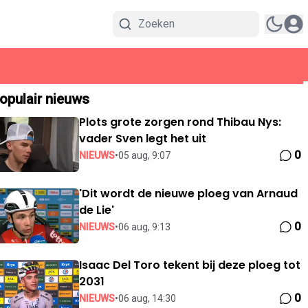
opulair nieuws
Plots grote zorgen rond Thibau Nys:
vader Sven legt het uit
0
NIEUWS
•
05 aug, 9:07
'Dit wordt de nieuwe ploeg van Arnaud
de Lie'
0
NIEUWS
•
06 aug, 9:13
Isaac Del Toro tekent bij deze ploeg tot
2031
0
NIEUWS
•
06 aug, 14:30