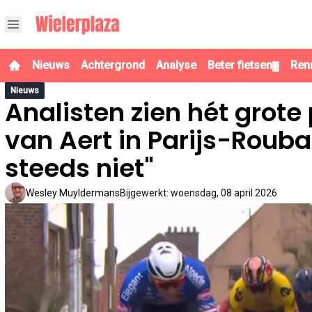
Nieuws
Achtergrond
Analyse
Beter fietsen
Ren
▼
Nieuws
Analisten zien hét grot
van Aert in Parijs-Roubai
steeds niet"
Wesley Muyldermans
Bijgewerkt
:
woensdag, 08 april 2026