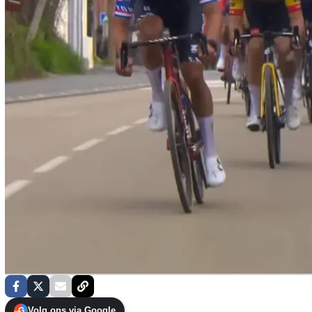
Volg ons via Google
G