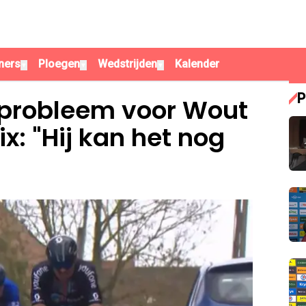
ners
Ploegen
Wedstrijden
Kalender
▼
▼
▼
P
e probleem voor Wout
x: "Hij kan het nog