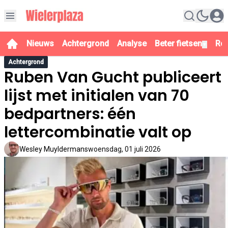
Nieuws
Achtergrond
Analyse
Beter fietsen
Re
▼
Achtergrond
Ruben Van Gucht publiceert
lijst met initialen van 70
bedpartners: één
lettercombinatie valt op
Wesley Muyldermans
woensdag, 01 juli 2026