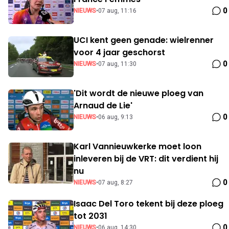
0
NIEUWS
•
07 aug, 11:16
UCI kent geen genade: wielrenner
voor 4 jaar geschorst
0
NIEUWS
•
07 aug, 11:30
'Dit wordt de nieuwe ploeg van
Arnaud de Lie'
0
NIEUWS
•
06 aug, 9:13
Karl Vannieuwkerke moet loon
inleveren bij de VRT: dit verdient hij
nu
0
NIEUWS
•
07 aug, 8:27
Isaac Del Toro tekent bij deze ploeg
tot 2031
0
NIEUWS
•
06 aug, 14:30