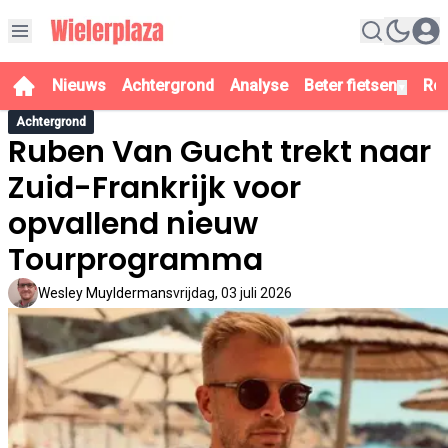
Nieuws
Achtergrond
Analyse
Beter fietsen
Re
▼
Achtergrond
Ruben Van Gucht trekt naar
Zuid-Frankrijk voor
opvallend nieuw
Tourprogramma
Wesley Muyldermans
vrijdag, 03 juli 2026