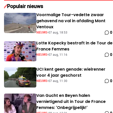
Populair nieuws
Voormalige Tour-vedette zwaar
gehavend na val in afdaling Mont
Ventoux
0
NIEUWS
•
07 aug, 18:53
Lotte Kopecky bestraft in de Tour de
France Femmes
0
NIEUWS
•
07 aug, 11:16
UCI kent geen genade: wielrenner
voor 4 jaar geschorst
0
NIEUWS
•
07 aug, 11:30
Van Gucht en Beyen halen
vernietigend uit in Tour de France
Femmes: 'Onbegrijpelijk!'