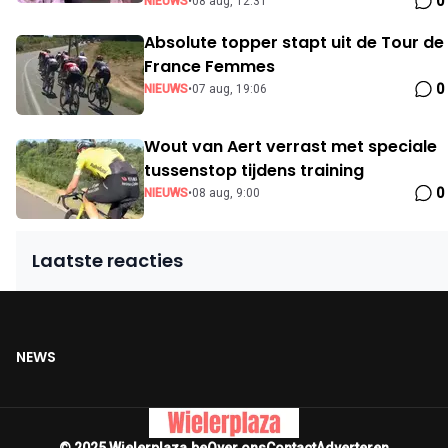
0
NIEUWS
•
08 aug, 12:31
Absolute topper stapt uit de Tour de
France Femmes
0
NIEUWS
•
07 aug, 19:06
Wout van Aert verrast met speciale
tussenstop tijdens training
0
NIEUWS
•
08 aug, 9:00
Laatste reacties
NEWS
© 2025 Wielerplaza.be
Over ons
Contact
Adverteren