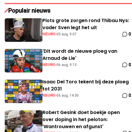
Populair nieuws
Plots grote zorgen rond Thibau Nys:
vader Sven legt het uit
0
NIEUWS
•
05 aug, 9:07
'Dit wordt de nieuwe ploeg van
Arnaud de Lie'
0
NIEUWS
•
06 aug, 9:13
Isaac Del Toro tekent bij deze ploeg
tot 2031
0
NIEUWS
•
06 aug, 14:30
Robert Gesink doet boekje open
over doping in het peloton:
'Wantrouwen en afgunst'