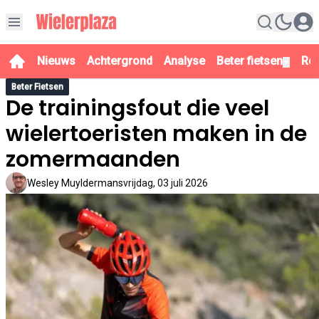
Nieuws
Achtergrond
Analyse
Beter fietsen
Re
▼
Beter Fietsen
De trainingsfout die veel
wielertoeristen maken in de
zomermaanden
Wesley Muyldermans
vrijdag, 03 juli 2026