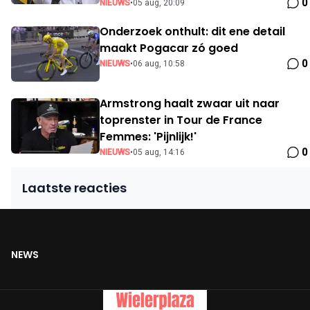
0
NIEUWS
•
05 aug, 20:09
Onderzoek onthult: dit ene detail
maakt Pogacar zó goed
0
NIEUWS
•
06 aug, 10:58
Armstrong haalt zwaar uit naar
toprenster in Tour de France
Femmes: 'Pijnlijk!'
0
NIEUWS
•
05 aug, 14:16
Laatste reacties
NEWS