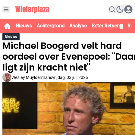
Nieuws
Achtergrond
Analyse
Beter fietsen
Re
▼
Nieuws
Michael Boogerd velt hard
oordeel over Evenepoel: "Daa
ligt zijn kracht niet"
Wesley Muyldermans
vrijdag, 03 juli 2026