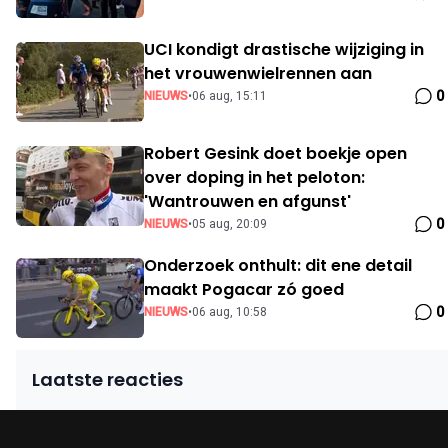
UCI kondigt drastische wijziging in
het vrouwenwielrennen aan
0
NIEUWS
•
06 aug, 15:11
Robert Gesink doet boekje open
over doping in het peloton:
'Wantrouwen en afgunst'
0
NIEUWS
•
05 aug, 20:09
Onderzoek onthult: dit ene detail
maakt Pogacar zó goed
0
NIEUWS
•
06 aug, 10:58
Laatste reacties