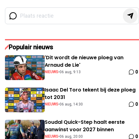
Populair nieuws
'Dit wordt de nieuwe ploeg van
Arnaud de Lie'
0
NIEUWS
•
06 aug, 9:13
Isaac Del Toro tekent bij deze ploeg
tot 2031
0
NIEUWS
•
06 aug, 14:30
Soudal Quick-Step haalt eerste
aanwinst voor 2027 binnen
0
NIEUWS
•
06 aug, 20:00