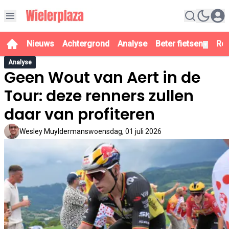
Nieuws
Achtergrond
Analyse
Beter fietsen
Re
▼
Analyse
Geen Wout van Aert in de
Tour: deze renners zullen
daar van profiteren
Wesley Muyldermans
woensdag, 01 juli 2026