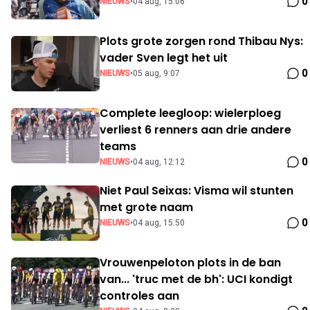
0
NIEUWS
•
04 aug, 15:06
Plots grote zorgen rond Thibau Nys:
vader Sven legt het uit
0
NIEUWS
•
05 aug, 9:07
Complete leegloop: wielerploeg
verliest 6 renners aan drie andere
teams
0
NIEUWS
•
04 aug, 12:12
Niet Paul Seixas: Visma wil stunten
met grote naam
0
NIEUWS
•
04 aug, 15:50
Vrouwenpeloton plots in de ban
van... 'truc met de bh': UCI kondigt
controles aan