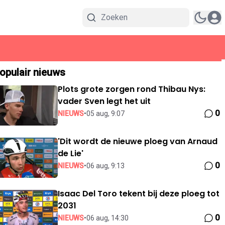
opulair nieuws
Plots grote zorgen rond Thibau Nys:
vader Sven legt het uit
0
NIEUWS
•
05 aug, 9:07
'Dit wordt de nieuwe ploeg van Arnaud
de Lie'
0
NIEUWS
•
06 aug, 9:13
Isaac Del Toro tekent bij deze ploeg tot
2031
0
NIEUWS
•
06 aug, 14:30