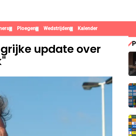
ners
Ploegen
Wedstrijden
Kalender
▼
▼
▼
P
grijke update over
k"