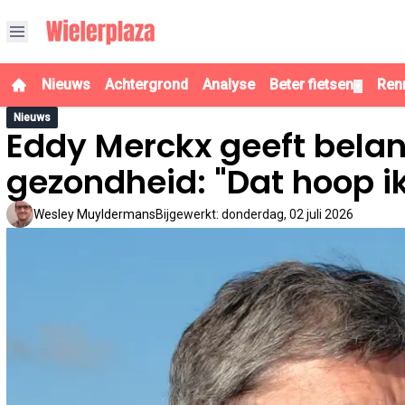
Nieuws
Achtergrond
Analyse
Beter fietsen
Ren
▼
Nieuws
Eddy Merckx geeft belan
gezondheid: "Dat hoop i
Wesley Muyldermans
Bijgewerkt
:
donderdag, 02 juli 2026