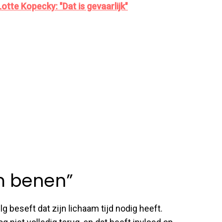
otte Kopecky: "Dat is gevaarlijk"
jn benen”
g beseft dat zijn lichaam tijd nodig heeft.