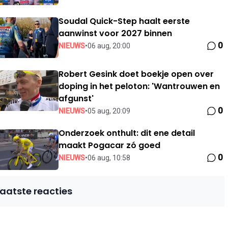
Soudal Quick-Step haalt eerste
aanwinst voor 2027 binnen
0
NIEUWS
•
06 aug, 20:00
Robert Gesink doet boekje open over
doping in het peloton: 'Wantrouwen en
afgunst'
0
NIEUWS
•
05 aug, 20:09
Onderzoek onthult: dit ene detail
maakt Pogacar zó goed
0
NIEUWS
•
06 aug, 10:58
Laatste reacties