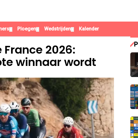
ners
Ploegen
Wedstrijden
Kalender
▼
▼
▼
P
e France 2026:
ote winnaar wordt