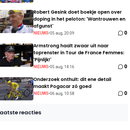
Robert Gesink doet boekje open over
doping in het peloton: 'Wantrouwen en
afgunst'
0
NIEUWS
•
05 aug, 20:09
Armstrong haalt zwaar uit naar
toprenster in Tour de France Femmes:
'Pijnlijk!'
0
NIEUWS
•
05 aug, 14:16
Onderzoek onthult: dit ene detail
maakt Pogacar zó goed
0
NIEUWS
•
06 aug, 10:58
Laatste reacties