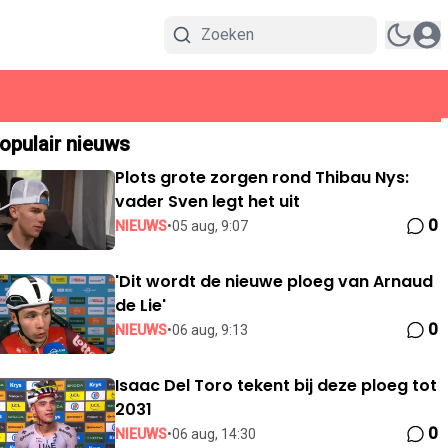
opulair nieuws
Plots grote zorgen rond Thibau Nys:
vader Sven legt het uit
0
NIEUWS
•
05 aug, 9:07
'Dit wordt de nieuwe ploeg van Arnaud
de Lie'
0
NIEUWS
•
06 aug, 9:13
Isaac Del Toro tekent bij deze ploeg tot
2031
0
NIEUWS
•
06 aug, 14:30