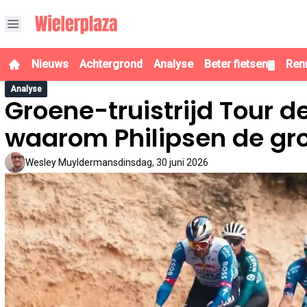
Nieuws
Achtergrond
Analyse
Beter fietsen
Ren
▼
Analyse
Groene-truistrijd Tour d
waarom Philipsen de gr
Wesley Muyldermans
dinsdag, 30 juni 2026