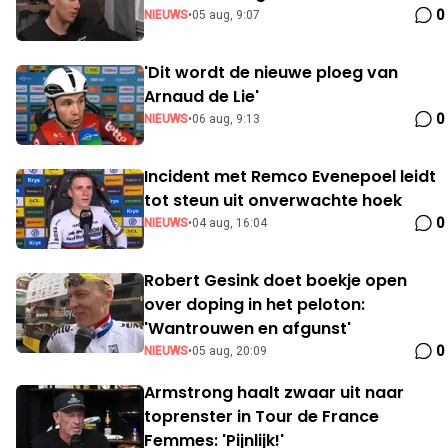
0
NIEUWS
•
05 aug, 9:07
'Dit wordt de nieuwe ploeg van
Arnaud de Lie'
0
NIEUWS
•
06 aug, 9:13
Incident met Remco Evenepoel leidt
tot steun uit onverwachte hoek
0
NIEUWS
•
04 aug, 16:04
Robert Gesink doet boekje open
over doping in het peloton:
'Wantrouwen en afgunst'
0
NIEUWS
•
05 aug, 20:09
Armstrong haalt zwaar uit naar
toprenster in Tour de France
Femmes: 'Pijnlijk!'