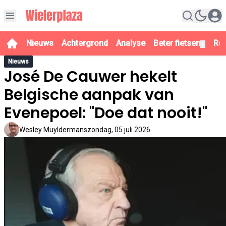
Nieuws
Achtergrond
Analyse
Beter fietsen
Re
▼
Nieuws
José De Cauwer hekelt
Belgische aanpak van
Evenepoel: "Doe dat nooit!"
Wesley Muyldermans
zondag, 05 juli 2026