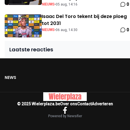
0
NIEUWS
•
05 aug, 14:16
Isaac Del Toro tekent bij deze ploeg
tot 2031
0
NIEUWS
•
06 aug, 14:30
Laatste reacties
NEWS
© 2025 Wielerplaza.be
Over ons
Contact
Adverteren
Powered by Newsifier