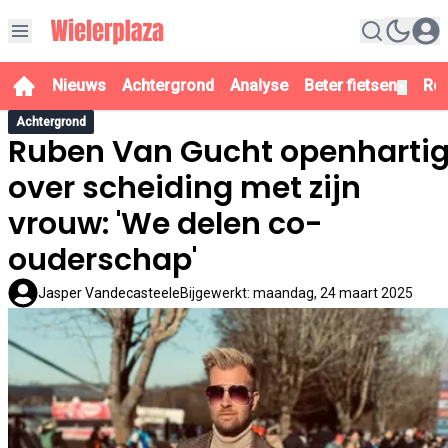
Nieuws
Achtergrond
Analyse
Beter fietsen
Re
▼
Achtergrond
Ruben Van Gucht openharti
over scheiding met zijn
vrouw: 'We delen co-
ouderschap'
Jasper Vandecasteele
Bijgewerkt
:
maandag, 24 maart 2025