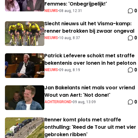
Femmes: 'Onbegrijpelijk!'
0
NIEUWS
•
08 aug, 12:31
Slecht nieuws uit het Visma-kamp:
renner betrokken bij zwaar ongeval
0
NIEUWS
•
10 aug, 8:37
Patrick Lefevere schokt met straffe
bekentenis over lonen in het peloton
0
NIEUWS
•
09 aug, 8:19
Jan Bakelants niet mals voor vriend
Wout van Aert: 'Not done!'
0
ACHTERGROND
•
09 aug, 13:09
Renner komt plots met straffe
onthulling: 'Reed de Tour uit met vier
gebroken ribben'