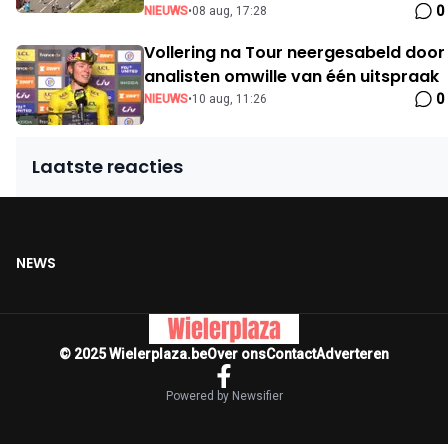
0
NIEUWS
•
08 aug, 17:28
Vollering na Tour neergesabeld door
analisten omwille van één uitspraak
0
NIEUWS
•
10 aug, 11:26
Laatste reacties
NEWS
© 2025 Wielerplaza.be
Over ons
Contact
Adverteren
Powered by Newsifier