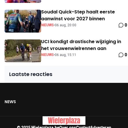
Soudal Quick-Step haalt eerste
aanwinst voor 2027 binnen
0
NIEUWS
•
06 aug, 20:00
UCI kondigt drastische wijziging in
het vrouwenwielrennen aan
0
NIEUWS
•
06 aug, 15:11
Laatste reacties
NEWS
© 2025 Wielerplaza.be
Over ons
Contact
Adverteren