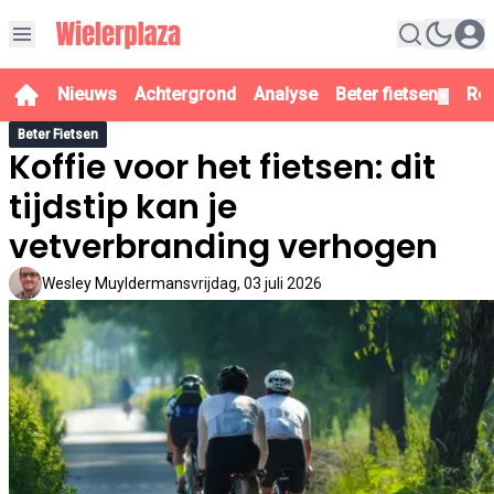
Nieuws
Achtergrond
Analyse
Beter fietsen
Re
▼
Beter Fietsen
Koffie voor het fietsen: dit
tijdstip kan je
vetverbranding verhogen
Wesley Muyldermans
vrijdag, 03 juli 2026