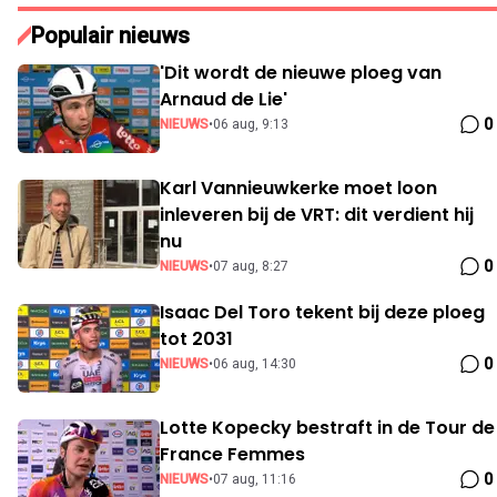
Populair nieuws
'Dit wordt de nieuwe ploeg van
Arnaud de Lie'
0
NIEUWS
•
06 aug, 9:13
Karl Vannieuwkerke moet loon
inleveren bij de VRT: dit verdient hij
nu
0
NIEUWS
•
07 aug, 8:27
Isaac Del Toro tekent bij deze ploeg
tot 2031
0
NIEUWS
•
06 aug, 14:30
Lotte Kopecky bestraft in de Tour de
France Femmes
0
NIEUWS
•
07 aug, 11:16