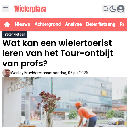
Nieuws
Achtergrond
Analyse
Beter fietsen
Re
▼
Beter Fietsen
Wat kan een wielertoerist
leren van het Tour-ontbijt
van profs?
Wesley Muyldermans
maandag, 06 juli 2026