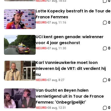
0
NIEUWS
•
07 aug, 18:53
Lotte Kopecky bestraft in de Tour de
France Femmes
0
NIEUWS
•
07 aug, 11:16
UCI kent geen genade: wielrenner
voor 4 jaar geschorst
0
NIEUWS
•
07 aug, 11:30
Karl Vannieuwkerke moet loon
inleveren bij de VRT: dit verdient hij
nu
0
NIEUWS
•
07 aug, 8:27
Van Gucht en Beyen halen
vernietigend uit in Tour de France
Femmes: 'Onbegrijpelijk!'
0
NIEUWS
•
08 aug, 12:31