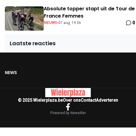
Absolute topper stapt uit de Tour de
France Femmes
0
NIEUWS
•
07 aug, 19:06
Laatste reacties
NEWS
© 2025 Wielerplaza.be
Over ons
Contact
Adverteren
Powered by Newsifier